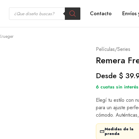
Contacto
Envíos 
Krueger
Películas/Series
Remera Fr
Desde
$
39.
6 cuotas sin inter
Elegí tu estilo con 
para un ajuste perfe
cómodo. Auténticas,
Medidas de la
prenda