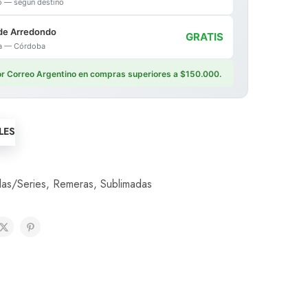
io — según destino
de Arredondo
GRATIS
ica — Córdoba
por Correo Argentino en compras superiores a $150.000.
LES
las/Series
,
Remeras
,
Sublimadas