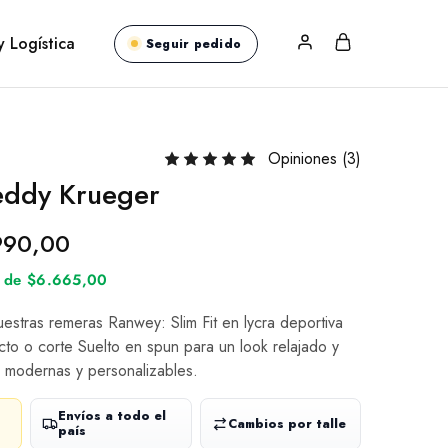
y Logística
Seguir pedido
Opiniones (
3
)
eddy Krueger
990,00
és de $6.665,00
nuestras remeras Ranwey: Slim Fit en lycra deportiva
cto o corte Suelto en spun para un look relajado y
 modernas y personalizables.
Envíos a todo el
Cambios por talle
país