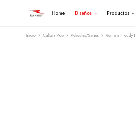
Home
Diseños
Productos
Ranwey
Tu
|
Estilo,
Tu
Tu
Estilo,
Diseño
Tu
—
Inicio
Cultura Pop
Películas/Series
Remera Freddy 
Diseño
Remeras,
Buzos
y
Calzas