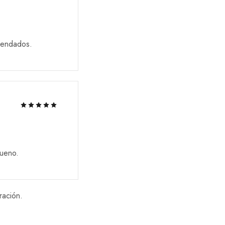
mendados.
bueno.
ración.