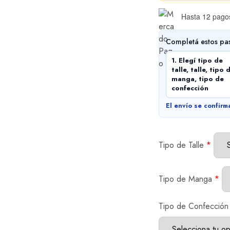
Hasta 12 pagos
Completá estos pa
1. Elegí tipo de
talle, talle, tipo 
manga, tipo de
confección
El envío se confirm
Tipo de Talle
*
Tipo de Manga
*
Tipo de Confección