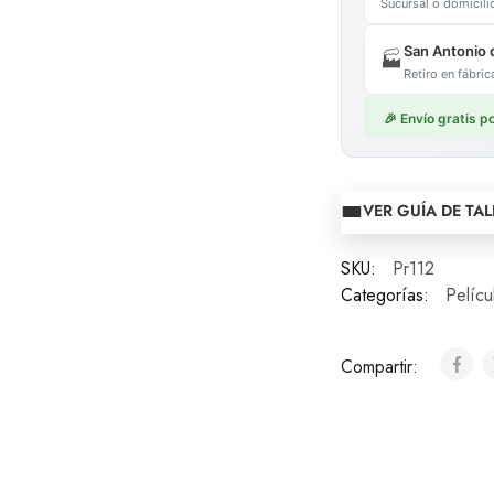
Sucursal o domicil
San Antonio 
🏭
Retiro en fábr
🎉 Envío gratis 
VER GUÍA DE TAL
SKU:
Pr112
Categorías:
Pelícu
Compartir: