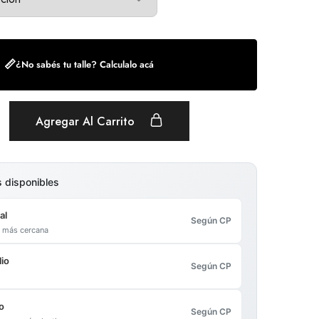
📏
¿No sabés tu talle? Calculalo acá
Agregar Al Carrito
s disponibles
al
Según CP
al más cercana
io
Según CP
o
Según CP