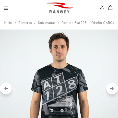
Ranwey
Tu
Inicio
Remeras
Sublimadas
Remera Fiat 128 – Diseño CAR048
|
Estilo,
Tu
Tu
Estilo,
Diseño
Tu
—
Diseño
Remeras,
Buzos
y
Calzas