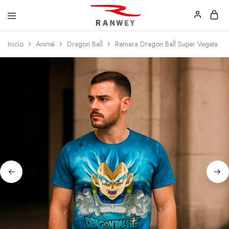
Ranwey
Tu
Inicio
Animé
Dragon Ball
Remera Dragon Ball Super Vegeta
|
Estilo,
Tu
Tu
Estilo,
Diseño
Tu
—
Diseño
Remeras,
Buzos
y
Calzas