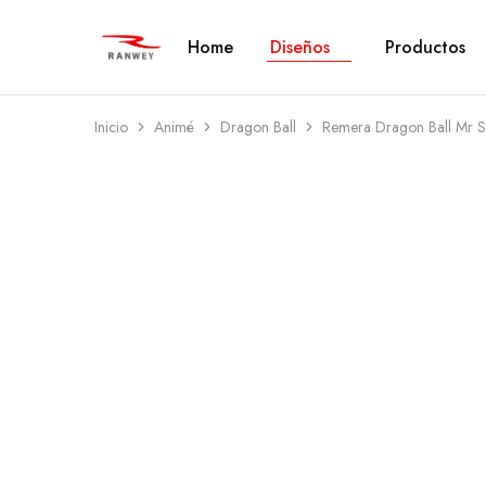
Home
Diseños
Productos
Ranwey
Tu
|
Estilo,
Tu
Tu
Estilo,
Diseño
Tu
—
Inicio
Animé
Dragon Ball
Remera Dragon Ball Mr S
Diseño
Remeras,
Buzos
y
Calzas