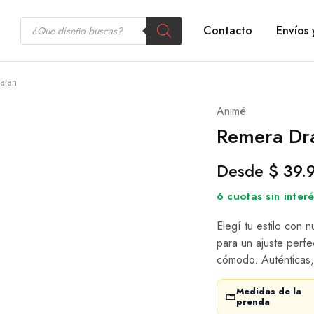
Contacto
Envíos 
atan
Animé
Remera Dra
Desde
$
39.
6 cuotas sin inte
Elegí tu estilo con 
para un ajuste perfe
cómodo. Auténticas,
Medidas de la
prenda