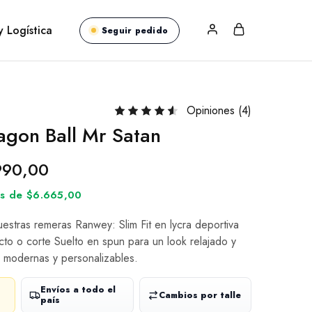
y Logística
Seguir pedido
Opiniones (
4
)
gon Ball Mr Satan
990,00
rés de $6.665,00
nuestras remeras Ranwey: Slim Fit en lycra deportiva
cto o corte Suelto en spun para un look relajado y
 modernas y personalizables.
Envíos a todo el
Cambios por talle
país