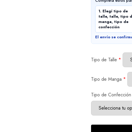
Completá estos pa
1. Elegí tipo de
talle, talle, tipo 
manga, tipo de
confección
El envío se confirm
Tipo de Talle
*
Tipo de Manga
*
Tipo de Confección