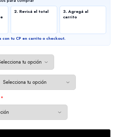
sos para comprar
2. Revisá el total
3. Agregá al
de
carrito
a con tu CP en carrito o checkout.
*