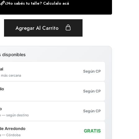
📏
¿No sabés tu talle? Calculalo acá
Agregar Al Carrito
s disponibles
al
Según CP
al más cercana
io
Según CP
o
Según CP
io — según destino
de Arredondo
GRATIS
ica — Córdoba