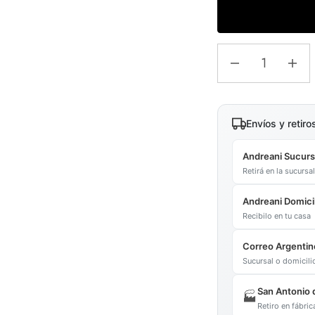
Envíos y retiro
Andreani Sucurs
Retirá en la sucurs
Andreani Domicil
Recibilo en tu casa
Correo Argentin
Sucursal o domicil
San Antonio 
🏭
Retiro en fábr