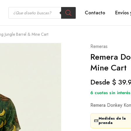
Contacto
Envíos 
 Jungle Barrel & Mine Cart
Remeras
Remera Don
Mine Cart
Desde
$
39.
6 cuotas sin inter
Remera Donkey Kong 
Medidas de la
prenda