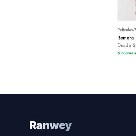
Películas/
Remera 
Desde
$
6 cuotas 
Ranwey