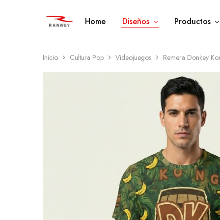
Home
Diseños
Productos
Ranwey
Tu
|
Estilo,
Tu
Tu
Estilo,
Diseño
Tu
—
Inicio
Cultura Pop
Videojuegos
Remera Donkey Kong
Diseño
Remeras,
Buzos
y
Calzas