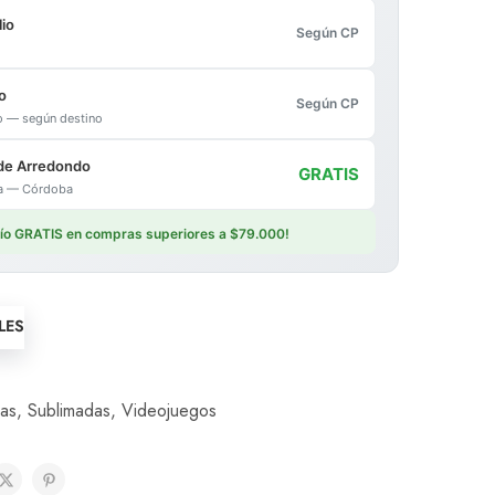
io
Según CP
o
Según CP
io — según destino
de Arredondo
GRATIS
ica — Córdoba
vío GRATIS en compras superiores a $79.000!
LES
as
,
Sublimadas
,
Videojuegos