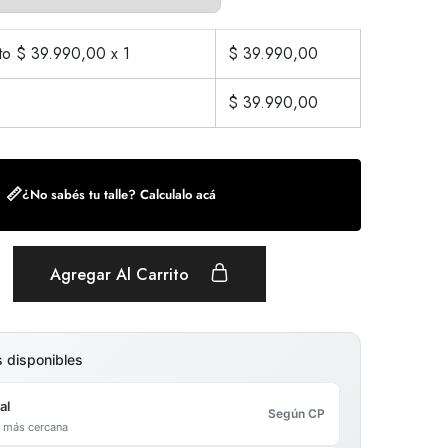
cto $
39.990,00
x 1
$
39.990,00
$
39.990,00
📏
¿No sabés tu talle? Calculalo acá
Agregar Al Carrito
s disponibles
al
Según CP
al más cercana