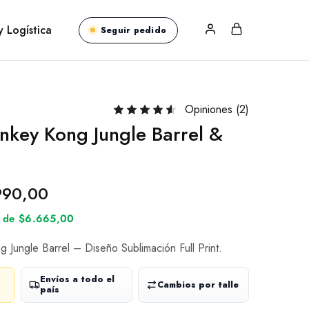
y Logística
Seguir pedido
Opiniones (
2
)
key Kong Jungle Barrel &
990,00
és de $6.665,00
Jungle Barrel – Diseño Sublimación Full Print.
Envíos a todo el
Cambios por talle
país