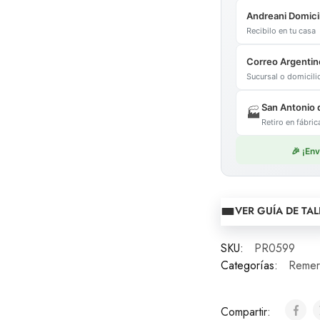
Andreani Domicil
Recibilo en tu casa
Correo Argentin
Sucursal o domicil
San Antonio 
🏭
Retiro en fábr
🎉 ¡En
VER GUÍA DE TAL
SKU:
PR0599
Categorías:
Remer
Compartir: