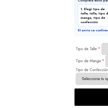
Completá estos pa
1. Elegí tipo de
talle, talle, tipo 
manga, tipo de
confección
El envío se confirm
Tipo de Talle
*
Tipo de Manga
*
Tipo de Confecció