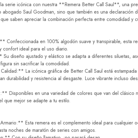
la serie icónica con nuestra **Remera Better Call Saul**, una pr
co abogado Saul Goodman, sino que también es una declaración de 
 que saben apreciar la combinación perfecta entre comodidad y cu
** Confeccionada en 100% algodón suave y transpirable, esta r
 confort ideal para el uso diario.
u diseño ajustado y elástico se adapta a diferentes siluetas, a
figura sin sacrificar la comodidad.
Calidad:** La icónica gráfica de Better Call Saul está estampada 
an durabilidad y resistencia al desgaste. Luce vibrante incluso de
:** Disponibles en una variedad de colores que van del clásico n
l que mejor se adapte a tu estilo.
 Armario:** Esta remera es el complemento ideal para cualquier 
hasta noches de maratón de series con amigos.
:** Con su diseño llamativo, ¡no pasará desap