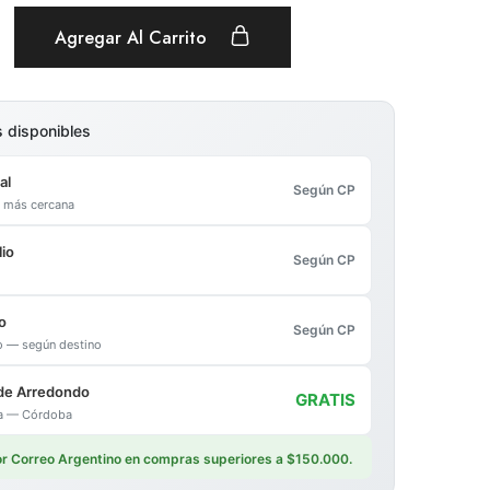
Agregar Al Carrito
s disponibles
al
Según CP
al más cercana
io
Según CP
o
Según CP
io — según destino
de Arredondo
GRATIS
ica — Córdoba
por Correo Argentino en compras superiores a $150.000.