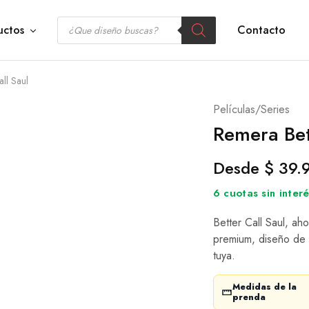
uctos
Contacto
ll Saul
Películas/Series
Remera Bet
Desde
$
39.
6 cuotas sin inte
Better Call Saul, aho
premium, diseño de p
tuya.
Medidas de la
prenda