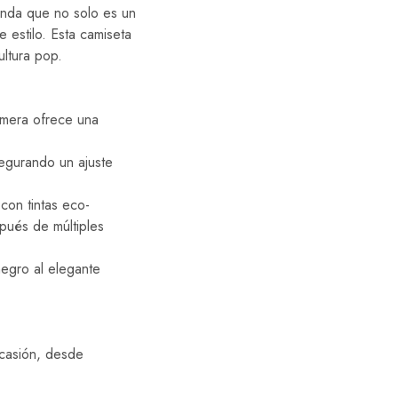
enda que no solo es un
estilo. Esta camiseta
ltura pop.
emera ofrece una
segurando un ajuste
con tintas eco-
spués de múltiples
egro al elegante
ocasión, desde