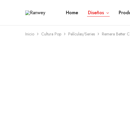
Home
Diseños
Prod
Ranwey
Tu
|
Estilo,
Tu
Tu
Estilo,
Diseño
Tu
—
Inicio
Cultura Pop
Películas/Series
Remera Better Ca
Diseño
Remeras,
Buzos
y
Calzas