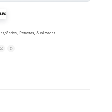
LLES
las/Series
,
Remeras
,
Sublimadas