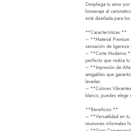
Despliega tu amor por 
homenaje al carismáti
está diseñada para los
**Características:**
– **Material Premium:
sensación de ligereza y
– **Corte Moderno:** S
perfecto que realza tu 
– **Impresión de Alta 
amigables que garantiz
lavadas.
– **Colores Vibrantes
blanco, puedes elegir e
**Beneficios:**
– **Versatilidad en tu
reuniones informales 
– **Gran Conversación