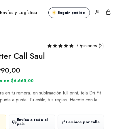
Envíos y Logística
Seguir pedido
Opiniones (
2
)
ter Call Saul
990,00
rés de $6.665,00
ra en tu remera. en sublimación full print, tela Dri Fit
unta a punta. Tu estilo, tus reglas. Hacete con la
Envíos a todo el
Cambios por talle
país