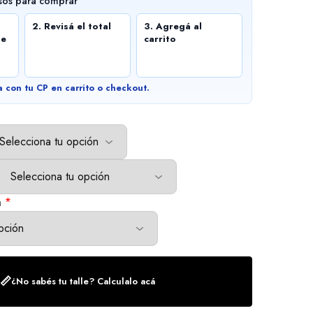
sos para comprar
2. Revisá el total
3. Agregá al
de
carrito
a con tu CP en carrito o checkout.
n
*
📏
¿No sabés tu talle? Calculalo acá