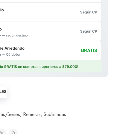
io
Según CP
o
Según CP
io — según destino
de Arredondo
GRATIS
ica — Córdoba
vío GRATIS en compras superiores a $79.000!
LES
las/Series
,
Remeras
,
Sublimadas