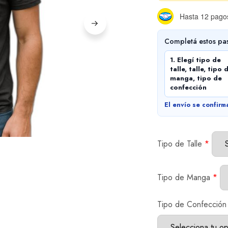
Hasta 12 pagos
Completá estos pa
1. Elegí tipo de
talle, talle, tipo 
manga, tipo de
confección
El envío se confirm
Tipo de Talle
*
Tipo de Manga
*
Tipo de Confección