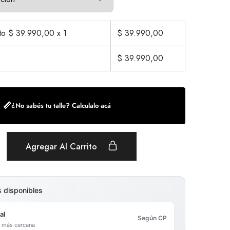
cto $
39.990,00
x 1
$
39.990,00
$
39.990,00
📏
¿No sabés tu talle? Calculalo acá
Agregar Al Carrito
s disponibles
al
Según CP
al más cercana