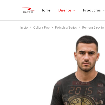
Home
Diseños
Productos
Ranwey
Tu
|
Estilo,
Tu
Tu
Estilo,
Diseño
Tu
—
Inicio
Cultura Pop
Películas/Series
Remera Back to 
Diseño
Remeras,
Buzos
y
Calzas