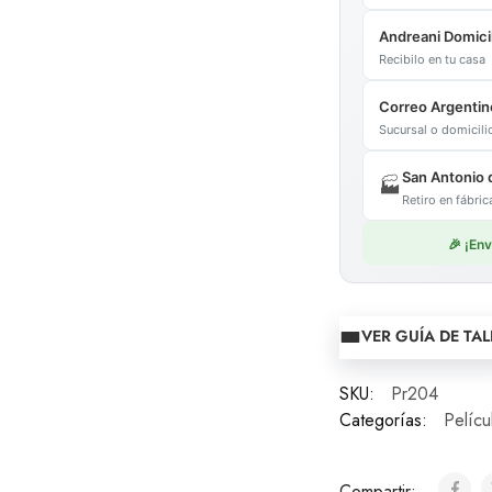
Andreani Domicil
Recibilo en tu casa
Correo Argentin
Sucursal o domicil
San Antonio 
🏭
Retiro en fábr
🎉 ¡En
VER GUÍA DE TAL
SKU:
Pr204
Categorías:
Pelícu
Compartir: