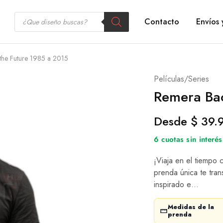
Contacto
Envíos 
the Future 1985 a 2015
Películas/Series
Remera Bac
Desde
$
39.
6 cuotas sin inter
¡Viaja en el tiempo 
prenda única te tran
inspirado e…
Medidas de la
prenda