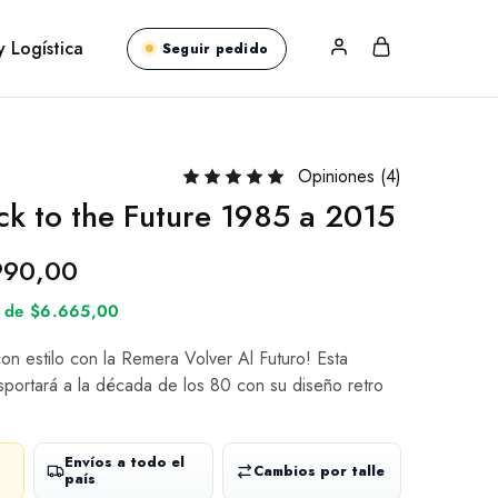
y Logística
Seguir pedido
Opiniones (
4
)
k to the Future 1985 a 2015
990,00
és de $6.665,00
con estilo con la Remera Volver Al Futuro! Esta
sportará a la década de los 80 con su diseño retro
Envíos a todo el
Cambios por talle
país