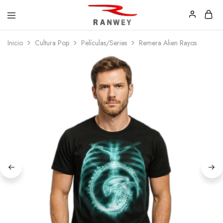
Ranwey
Tu
Inicio
Cultura Pop
Películas/Series
Remera Alien Rayos
|
Estilo,
Tu
Tu
Estilo,
Diseño
Tu
—
Diseño
Remeras,
Buzos
y
Calzas