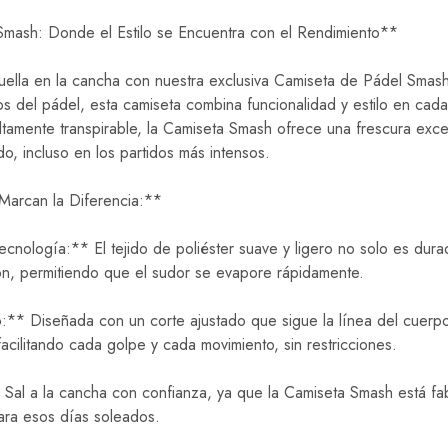
mash: Donde el Estilo se Encuentra con el Rendimiento**
uella en la cancha con nuestra exclusiva Camiseta de Pádel Smas
s del pádel, esta camiseta combina funcionalidad y estilo en cad
altamente transpirable, la Camiseta Smash ofrece una frescura exc
, incluso en los partidos más intensos.
Marcan la Diferencia:**
ecnología:** El tejido de poliéster suave y ligero no solo es dur
ión, permitiendo que el sudor se evapore rápidamente.
** Diseñada con un corte ajustado que sigue la línea del cuerpo
facilitando cada golpe y cada movimiento, sin restricciones.
Sal a la cancha con confianza, ya que la Camiseta Smash está fa
ara esos días soleados.