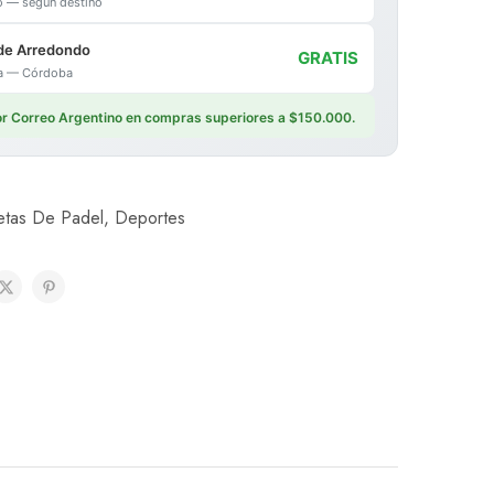
io — según destino
de Arredondo
GRATIS
ica — Córdoba
por Correo Argentino en compras superiores a $150.000.
etas De Padel
,
Deportes