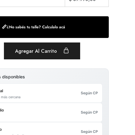
📏
¿No sabés tu talle? Calculalo acá
Agregar Al Carrito
s disponibles
al
Según CP
al más cercana
io
Según CP
o
Según CP