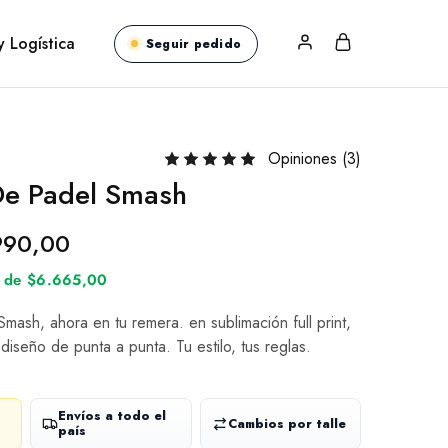
y Logística
Seguir pedido
Opiniones (
3
)
De Padel Smash
990,00
és de $6.665,00
ash, ahora en tu remera. en sublimación full print,
 diseño de punta a punta. Tu estilo, tus reglas.
Envíos a todo el
Cambios por talle
país