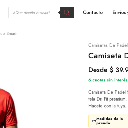
Contacto
Envíos 
adel Smash
Camisetas De Padel
Camiseta 
Desde
$
39.
6 cuotas sin inter
Camiseta De Padel Sm
tela Dri Fit premium,
Hacete con la tuya.
Medidas de la
prenda