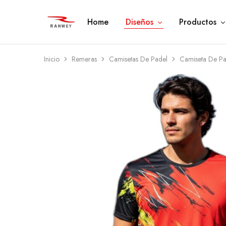
Home
Diseños
Productos
Ranwey
Tu
|
Estilo,
Tu
Tu
Estilo,
Diseño
Tu
—
Inicio
Remeras
Camisetas De Padel
Camiseta De P
Diseño
Remeras,
Buzos
y
Calzas