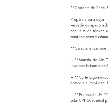
**Camiseta de Pádel S
Prepárate para dejar h
verdaderos apasionado
con un tejido técnico 
mantiene seco y cómodo
**Características que 
– **Material de Alta T
favorece la transpirac
– **Corte Ergonómico:
potencia tu movilidad, 
– **Protección UV:** 
solar UPF 50+, ideal p