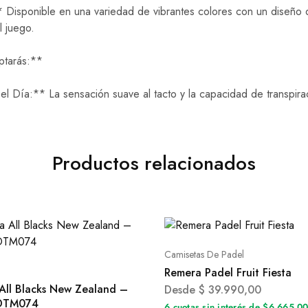
Disponible en una variedad de vibrantes colores con un diseño d
l juego.
ptarás:**
Día:** La sensación suave al tacto y la capacidad de transpirac
Productos relacionados
Camisetas De Padel
Remera Padel Fruit Fiesta
All Blacks New Zealand –
Desde
$
39.990,00
 DTM074
6 cuotas sin interés de $6.665,0