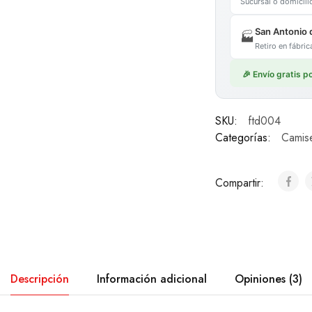
Sucursal o domicil
San Antonio 
🏭
Retiro en fábr
🎉 Envío gratis 
SKU:
ftd004
Categorías:
Camis
Compartir:
Descripción
Información adicional
Opiniones (3)