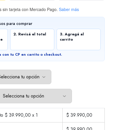
 sin tarjeta
con Mercado Pago.
Saber más
sos para comprar
2. Revisá el total
3. Agregá al
de
carrito
a con tu CP en carrito o checkout.
cto $
39.990,00
x 1
$
39.990,00
$
39.990,00