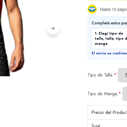
Hasta 12 pagos
Completá estos pa
1. Elegí tipo de
talle, talle, tipo 
manga
El envío se confirm
Tipo de Talle
*
Tipo de Manga
*
Precio del Produ
Total