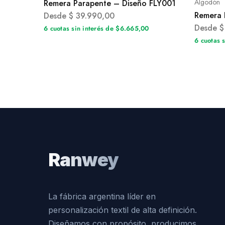
Algodón
Remera Parapente – Diseño FLY001
Remera 
Desde
$
39.990,00
Desde
$
6 cuotas sin interés de $6.665,00
6 cuotas 
Ranwey
La fábrica argentina líder en
personalización textil de alta definición.
Diseñamos con propósito, producimos