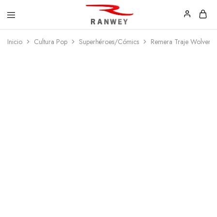
Ranwey
Tu
Inicio
Cultura Pop
Superhéroes/Cómics
Remera Traje Wolverin
|
Estilo,
Tu
Tu
Estilo,
Diseño
Tu
—
Diseño
Remeras,
Buzos
y
Calzas