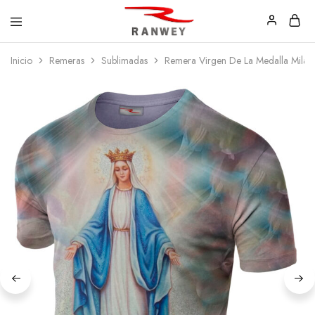
Ranwey
Tu
Inicio
Remeras
Sublimadas
Remera Virgen De La Medalla Milag
|
Estilo,
Tu
Tu
Estilo,
Diseño
Tu
—
Diseño
Remeras,
Buzos
y
Calzas