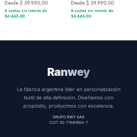
Desde
$
39.990,00
Desde
$
39.990,00
6 cuotas sin interés de
6 cuotas sin interés de
$6.665,00
$6.665,00
Ranwey
La fábrica argentina líder en personalización
textil de alta definición. Diseñamos con
propósito, producimos con excelencia.
GRUPO RWY SAS
CUIT 30-71681864-7