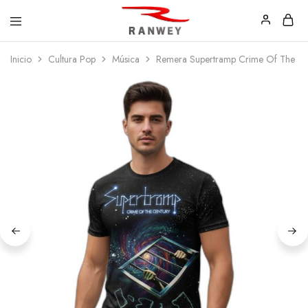
Ranwey
Tu
Inicio
Cultura Pop
Música
Remera Supertramp Crime Of The Ce
|
Estilo,
Tu
Tu
Estilo,
Diseño
Tu
—
Diseño
Remeras,
Buzos
y
Calzas