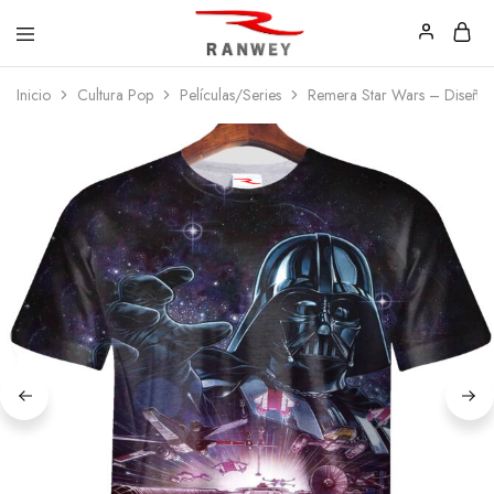
Ranwey
Tu
Inicio
Cultura Pop
Películas/Series
Remera Star Wars – Diseñ
|
Estilo,
Tu
Tu
Estilo,
Diseño
Tu
—
Diseño
Remeras,
Buzos
y
Calzas