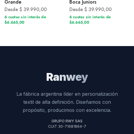
Grande
Boca Juniors
Desde
$
39.990,00
Desde
$
39.990,00
6 cuotas sin interés de
6 cuotas sin interés de
$6.665,00
$6.665,00
Ranwey
La fábrica argentina líder en personalización
textil de alta definición. Diseñamos con
propósito, producimos con excelencia.
GRUPO RWY SAS
CUIT 30-71681864-7