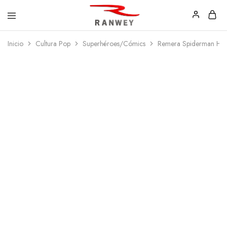
Ranwey
Tu
Inicio
Cultura Pop
Superhéroes/Cómics
Remera Spiderman Ho
|
Estilo,
Tu
Tu
Estilo,
Diseño
Tu
—
Diseño
Remeras,
Buzos
y
Calzas