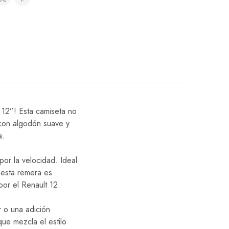
 12”! Esta camiseta no
 con algodón suave y
a.
por la velocidad. Ideal
 esta remera es
or el Renault 12.
r o una adición
ue mezcla el estilo