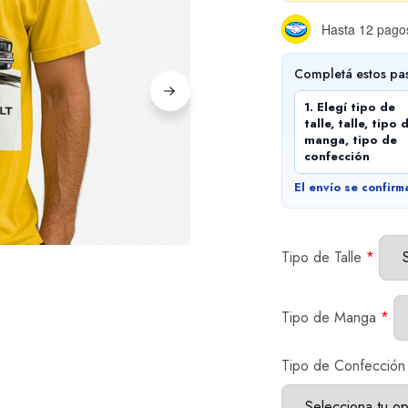
Hasta 12 pagos
Completá estos pa
1. Elegí tipo de
talle, talle, tipo 
manga, tipo de
confección
El envío se confirm
Tipo de Talle
*
Tipo de Manga
*
Tipo de Confección