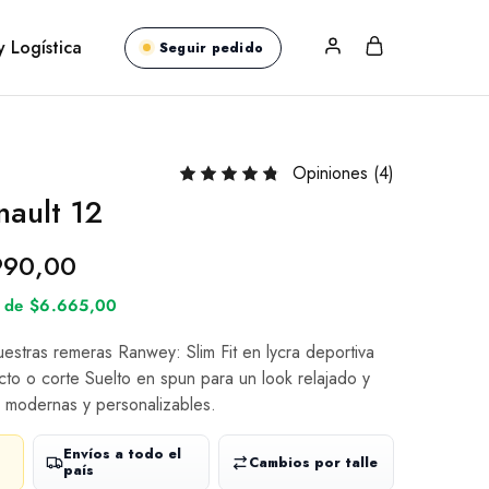
y Logística
Seguir pedido
Opiniones (
4
)
ault 12
990,00
és de $6.665,00
nuestras remeras Ranwey: Slim Fit en lycra deportiva
cto o corte Suelto en spun para un look relajado y
 modernas y personalizables.
Envíos a todo el
Cambios por talle
país