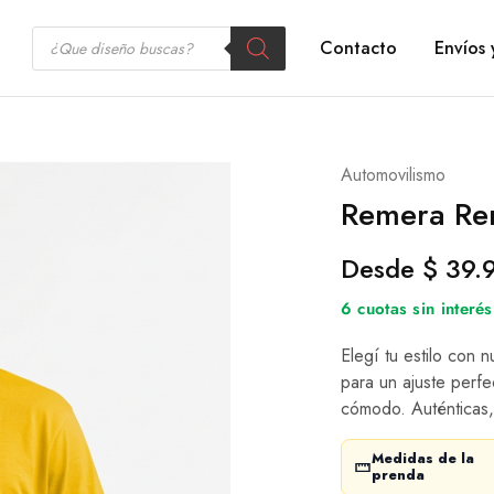
Contacto
Envíos 
Automovilismo
Remera Ren
Desde
$
39.
6 cuotas sin inter
Elegí tu estilo con 
para un ajuste perfe
cómodo. Auténticas,
Medidas de la
prenda