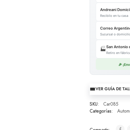
Andreani Domicil
Recibilo en tu casa
Correo Argentin
Sucursal o domicil
San Antonio 
🏭
Retiro en fábr
🎉 ¡En
VER GUÍA DE TAL
SKU:
Car085
Categorías:
Automo
Compartir: