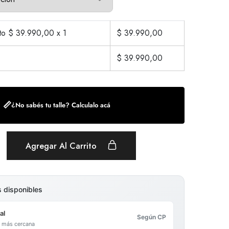
cto $
39.990,00
x 1
$
39.990,00
$
39.990,00
📏
¿No sabés tu talle? Calculalo acá
Agregar Al Carrito
s disponibles
al
Según CP
al más cercana