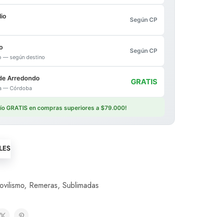
io
Según CP
o
Según CP
io — según destino
de Arredondo
GRATIS
ica — Córdoba
vío GRATIS en compras superiores a $79.000!
LES
vilismo
,
Remeras
,
Sublimadas