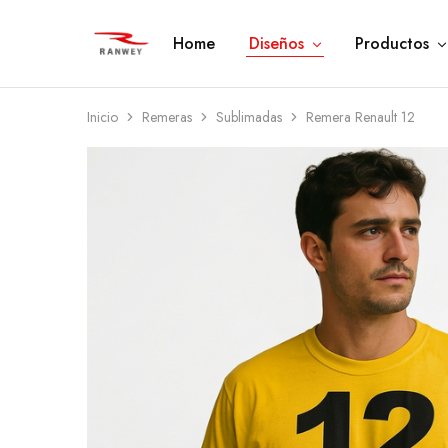
Home
Diseños
Productos
Ranwey
Tu
|
Estilo,
Tu
Tu
Estilo,
Diseño
Tu
—
Inicio
Remeras
Sublimadas
Remera Renault 12
Diseño
Remeras,
Buzos
y
Calzas