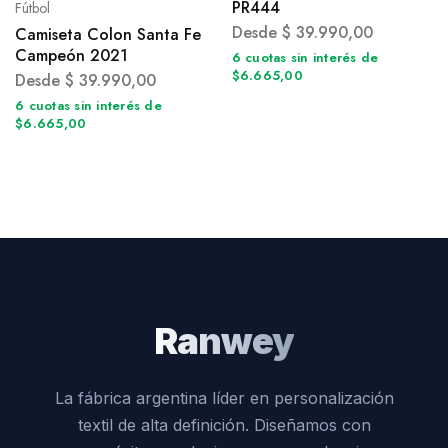
PR444
Fútbol
Desde
$
39.990,00
Camiseta Colon Santa Fe
Campeón 2021
6 cuotas sin interés de
$6.665,00
Desde
$
39.990,00
6 cuotas sin interés de
$6.665,00
Ranwey
La fábrica argentina líder en personalización
textil de alta definición. Diseñamos con