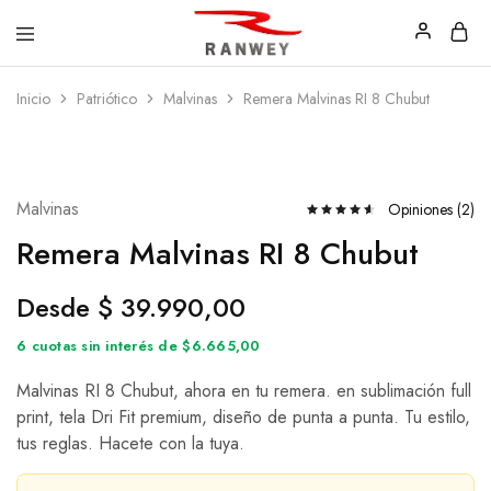
Ranwey
Tu
Inicio
Patriótico
Malvinas
Remera Malvinas RI 8 Chubut
|
Estilo,
Tu
Tu
Estilo,
Diseño
Tu
—
Diseño
Remeras,
Buzos
y
Malvinas
Opiniones (
2
)
Calzas
Remera Malvinas RI 8 Chubut
Desde
$
39.990,00
6 cuotas sin interés de $6.665,00
Malvinas RI 8 Chubut, ahora en tu remera. en sublimación full
print, tela Dri Fit premium, diseño de punta a punta. Tu estilo,
tus reglas. Hacete con la tuya.