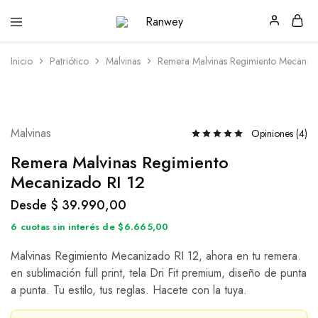
Ranwey
Tu
|
Estilo,
Tu
Tu
Inicio
Patriótico
Malvinas
Remera Malvinas Regimiento Mecaniza
Estilo,
Diseño
Tu
—
Diseño
Remeras,
Buzos
y
Calzas
Malvinas
Opiniones (
4
)
Remera Malvinas Regimiento
Mecanizado RI 12
Desde
$
39.990,00
6 cuotas sin interés de $6.665,00
Malvinas Regimiento Mecanizado RI 12, ahora en tu remera.
en sublimación full print, tela Dri Fit premium, diseño de punta
a punta. Tu estilo, tus reglas. Hacete con la tuya.