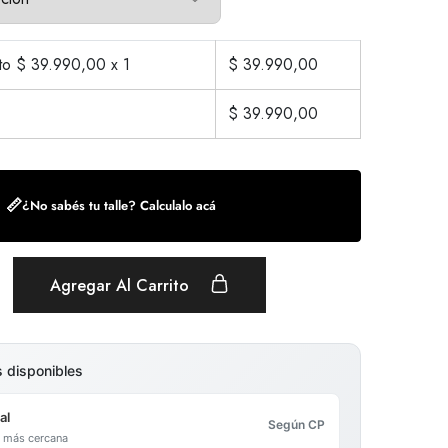
cto $
39.990,00
x 1
$
39.990,00
$
39.990,00
📏
¿No sabés tu talle? Calculalo acá
Agregar Al Carrito
s disponibles
al
Según CP
al más cercana