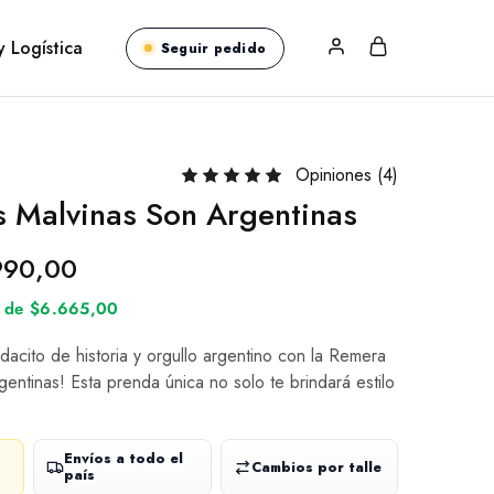
y Logística
Seguir pedido
Opiniones (
4
)
 Malvinas Son Argentinas
990,00
és de $6.665,00
dacito de historia y orgullo argentino con la Remera
entinas! Esta prenda única no solo te brindará estilo
Envíos a todo el
Cambios por talle
país