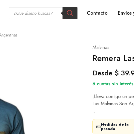
Contacto
Envíos 
Argentinas
Malvinas
Remera Las
Desde
$
39.
6 cuotas sin inter
¡Lleva contigo un pe
Las Malvinas Son Arg
…
Medidas de la
prenda