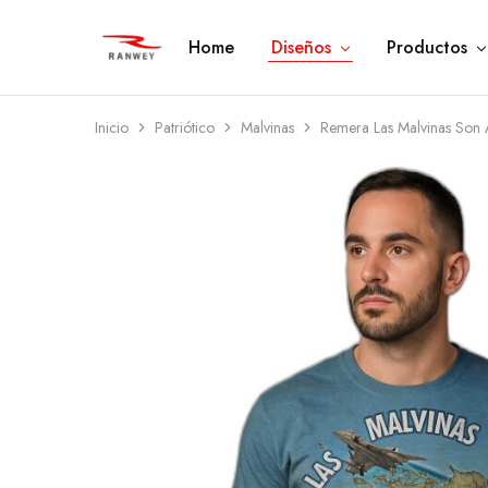
Home
Diseños
Productos
Ranwey
Tu
|
Estilo,
Tu
Tu
Estilo,
Diseño
Tu
—
Inicio
Patriótico
Malvinas
Remera Las Malvinas Son 
Diseño
Remeras,
Buzos
y
Calzas