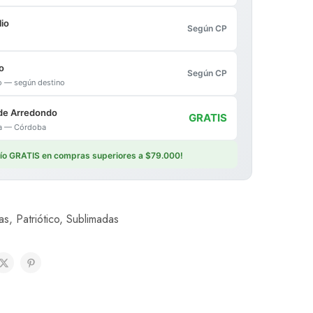
io
Según CP
o
Según CP
io — según destino
de Arredondo
GRATIS
ica — Córdoba
vío GRATIS en compras superiores a $79.000!
as
,
Patriótico
,
Sublimadas