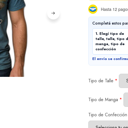
Hasta 12 pagos
Completá estos pa
1. Elegí tipo de
talle, talle, tipo 
manga, tipo de
confección
El envío se confirm
Tipo de Talle
*
Tipo de Manga
*
Tipo de Confección