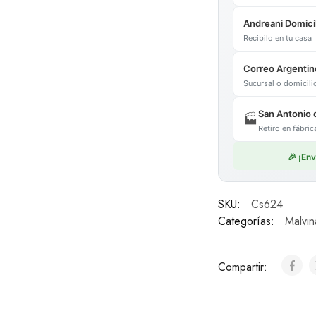
Andreani Domicil
Recibilo en tu casa
Correo Argentin
Sucursal o domicil
San Antonio 
🏭
Retiro en fábr
🎉 ¡En
SKU:
Cs624
Categorías:
Malvin
Compartir: