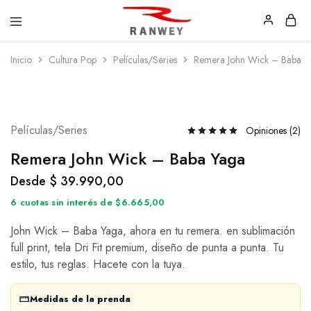
Ranwey
Tu
Inicio
Cultura Pop
Películas/Series
Remera John Wick – Baba Y
|
Estilo,
Tu
Tu
Estilo,
Diseño
Tu
—
Diseño
Remeras,
Buzos
Películas/Series
y
Opiniones (
2
)
Calzas
Remera John Wick – Baba Yaga
Desde
$
39.990,00
6 cuotas sin interés de $6.665,00
John Wick – Baba Yaga, ahora en tu remera. en sublimación
full print, tela Dri Fit premium, diseño de punta a punta. Tu
estilo, tus reglas. Hacete con la tuya.
Medidas de la prenda