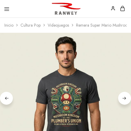
Ranwey
Tu
Inicio
Cultura Pop
Videojuegos
Remera Super Mario Mushroom 
|
Estilo,
Tu
Tu
Estilo,
Diseño
Tu
—
Diseño
Remeras,
Buzos
y
Calzas