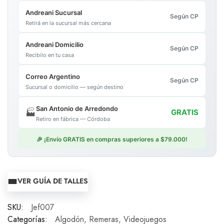
Andreani Sucursal
Según CP
Retirá en la sucursal más cercana
Andreani Domicilio
Según CP
Recibilo en tu casa
Correo Argentino
Según CP
Sucursal o domicilio — según destino
San Antonio de Arredondo
🏭
GRATIS
Retiro en fábrica — Córdoba
🎉 ¡Envío GRATIS en compras superiores a $79.000!
VER GUÍA DE TALLES
SKU:
Jef007
Categorías:
Algodón
,
Remeras
,
Videojuegos