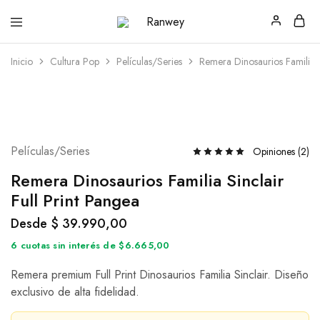
Ranwey
Tu
|
Estilo,
Tu
Tu
Inicio
Cultura Pop
Películas/Series
Remera Dinosaurios Familia S
Estilo,
Diseño
Tu
—
Diseño
Remeras,
Buzos
y
Calzas
Películas/Series
Opiniones (
2
)
Remera Dinosaurios Familia Sinclair
Full Print Pangea
Desde
$
39.990,00
6 cuotas sin interés de $6.665,00
Remera premium Full Print Dinosaurios Familia Sinclair. Diseño
exclusivo de alta fidelidad.