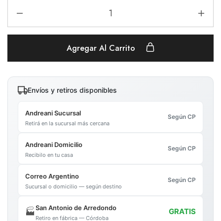
Agregar Al Carrito
Envíos y retiros disponibles
Andreani Sucursal
Según CP
Retirá en la sucursal más cercana
Andreani Domicilio
Según CP
Recibilo en tu casa
Correo Argentino
Según CP
Sucursal o domicilio — según destino
San Antonio de Arredondo
🏭
GRATIS
Retiro en fábrica — Córdoba