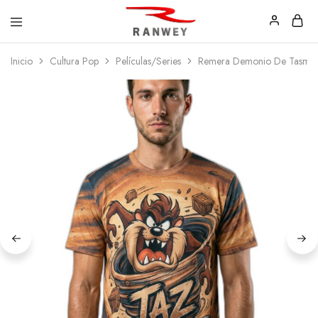
Ranwey
Tu
Inicio
Cultura Pop
Películas/Series
Remera Demonio De Tasman
|
Estilo,
Tu
Tu
Estilo,
Diseño
Tu
—
Diseño
Remeras,
Buzos
y
Calzas