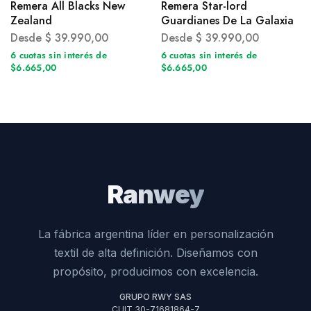
Remera All Blacks New
Remera Star-lord
Zealand
Guardianes De La Galaxia
Desde
$
39.990,00
Desde
$
39.990,00
6 cuotas sin interés de
6 cuotas sin interés de
$6.665,00
$6.665,00
Ranwey
La fábrica argentina líder en personalización
textil de alta definición. Diseñamos con
propósito, producimos con excelencia.
GRUPO RWY SAS
CUIT 30-71681864-7