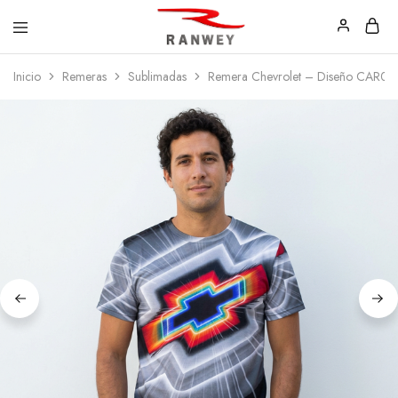
Ranwey
Tu
Inicio
Remeras
Sublimadas
Remera Chevrolet – Diseño CAR03
|
Estilo,
Tu
Tu
Estilo,
Diseño
Tu
—
Diseño
Remeras,
Buzos
y
Calzas