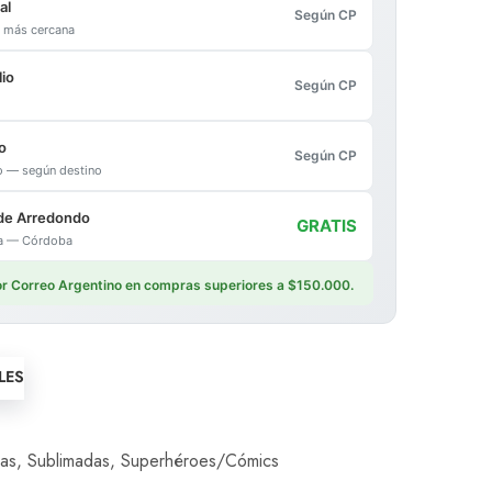
al
Según CP
al más cercana
io
Según CP
o
Según CP
io — según destino
de Arredondo
GRATIS
ica — Córdoba
por Correo Argentino en compras superiores a $150.000.
LES
as
,
Sublimadas
,
Superhéroes/Cómics