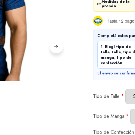
Medidas de la
prenda
Hasta 12 pagos
Completá estos pa
1. Elegí tipo de
talle, talle, tipo 
manga, tipo de
confección
El envío se confirm
Tipo de Talle
*
Tipo de Manga
*
Tipo de Confección