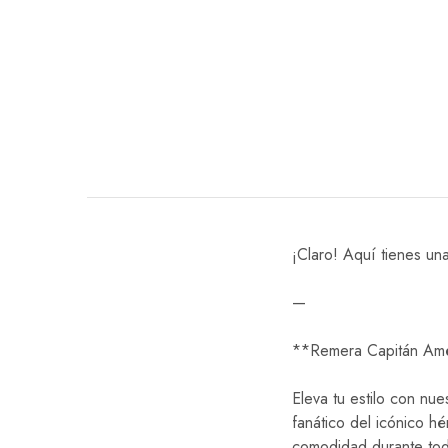
¡Claro! Aquí tienes un
—
**Remera Capitán Amé
Eleva tu estilo con nu
fanático del icónico h
comodidad durante tod