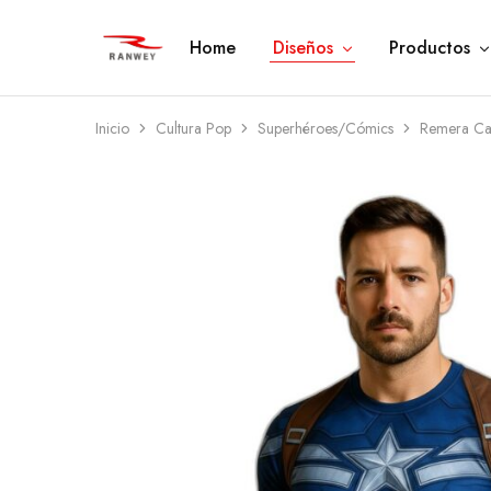
Home
Diseños
Productos
Ranwey
Tu
|
Estilo,
Tu
Tu
Estilo,
Diseño
Tu
—
Inicio
Cultura Pop
Superhéroes/Cómics
Remera Ca
Diseño
Remeras,
Buzos
y
Calzas