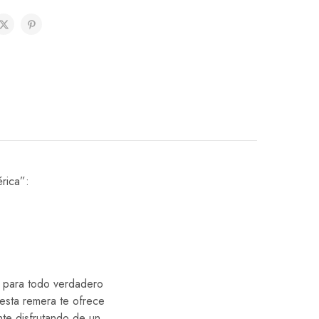
rica”:
e para todo verdadero
esta remera te ofrece
te disfrutando de un