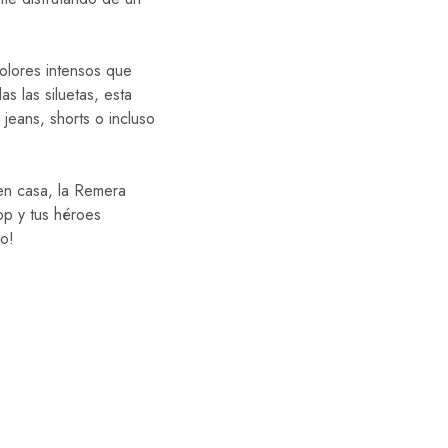
olores intensos que
s las siluetas, esta
jeans, shorts o incluso
 en casa, la Remera
op y tus héroes
go!