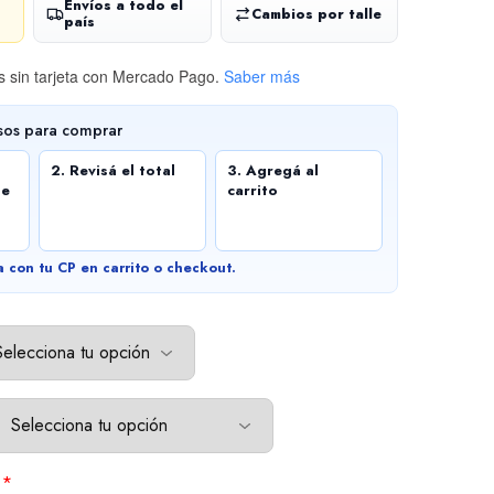
Envíos a todo el
Cambios por talle
país
 sin tarjeta
con Mercado Pago.
Saber más
sos para comprar
2. Revisá el total
3. Agregá al
de
carrito
a con tu CP en carrito o checkout.
*