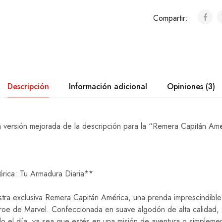
Compartir:
Descripción
Información adicional
Opiniones (3)
a versión mejorada de la descripción para la “Remera Capitán Amé
rica: Tu Armadura Diaria**
estra exclusiva Remera Capitán América, una prenda imprescindibl
éroe de Marvel. Confeccionada en suave algodón de alta calidad, 
o el día, ya sea que estés en una misión de aventura o simplemen