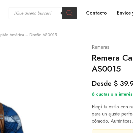
Contacto
Envíos 
pitán América – Diseño AS0015
Remeras
Remera Ca
AS0015
Desde
$
39.
6 cuotas sin inter
Elegí tu estilo con 
para un ajuste perfe
cómodo. Auténticas,