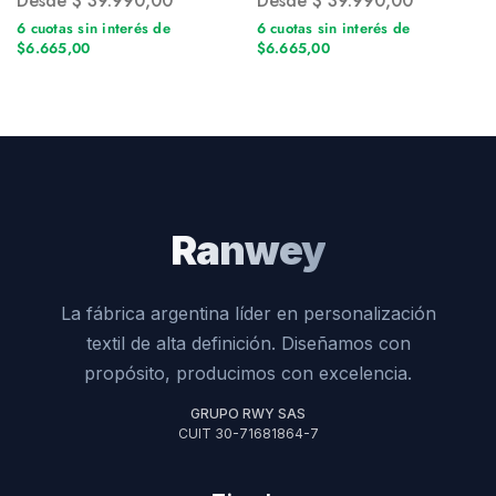
Desde
$
39.990,00
Desde
$
39.990,00
6 cuotas sin interés de
6 cuotas sin interés de
$6.665,00
$6.665,00
Ranwey
La fábrica argentina líder en personalización
textil de alta definición. Diseñamos con
propósito, producimos con excelencia.
GRUPO RWY SAS
CUIT 30-71681864-7