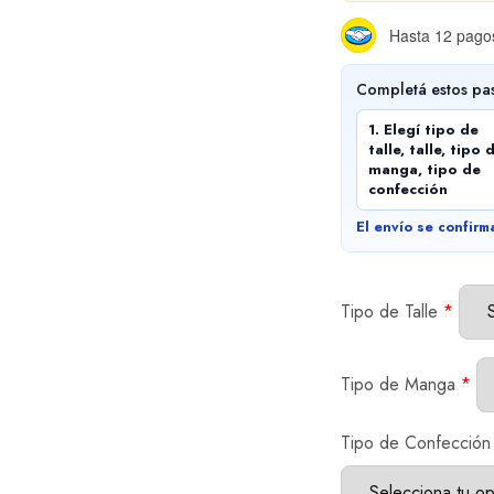
Hasta 12 pagos
Completá estos pa
1. Elegí tipo de
talle, talle, tipo 
manga, tipo de
confección
El envío se confirm
Tipo de Talle
*
Tipo de Manga
*
Tipo de Confección