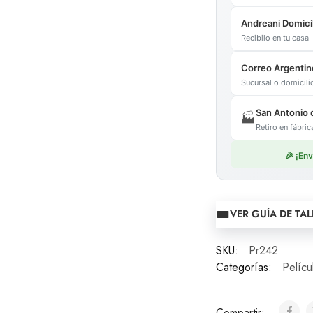
Andreani Domicil
Recibilo en tu casa
Correo Argentin
Sucursal o domicil
San Antonio 
🏭
Retiro en fábr
🎉 ¡En
VER GUÍA DE TAL
SKU:
Pr242
Categorías:
Pelícu
Compartir: