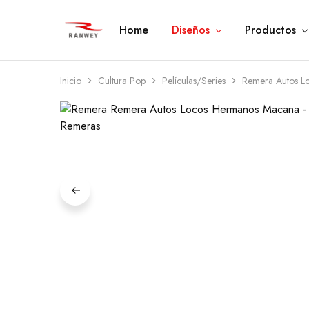
Home
Diseños
Productos
Ranwey
Tu
|
Estilo,
Tu
Tu
Estilo,
Diseño
Tu
—
Inicio
Cultura Pop
Películas/Series
Remera Autos L
Diseño
Remeras,
Buzos
y
Calzas