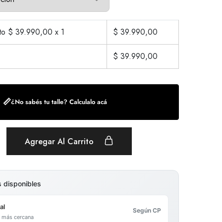
cto $
39.990,00
x 1
$
39.990,00
$
39.990,00
📏
¿No sabés tu talle? Calculalo acá
Agregar Al Carrito
s disponibles
al
Según CP
al más cercana