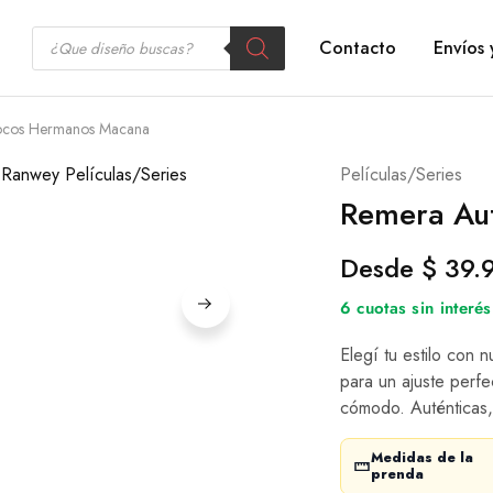
Contacto
Envíos 
ocos Hermanos Macana
Películas/Series
Remera Au
Desde
$
39.
6 cuotas sin inter
Elegí tu estilo con 
para un ajuste perfe
cómodo. Auténticas,
Medidas de la
prenda