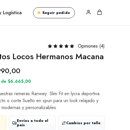
y Logística
Seguir pedido
Opiniones (
4
)
tos Locos Hermanos Macana
990,00
és de $6.665,00
nuestras remeras Ranwey: Slim Fit en lycra deportiva
cto o corte Suelto en spun para un look relajado y
 modernas y personalizables.
Envíos a todo el
Cambios por talle
país