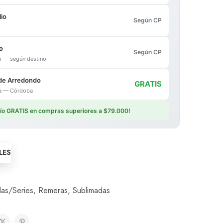
io
Según CP
o
Según CP
io — según destino
de Arredondo
GRATIS
ica — Córdoba
vío GRATIS en compras superiores a $79.000!
LES
las/Series
,
Remeras
,
Sublimadas