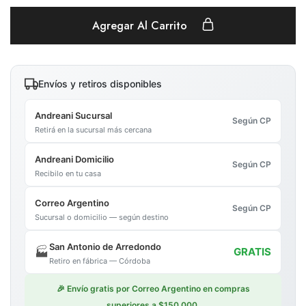
Agregar Al Carrito
Envíos y retiros disponibles
Andreani Sucursal
Según CP
Retirá en la sucursal más cercana
Andreani Domicilio
Según CP
Recibilo en tu casa
Correo Argentino
Según CP
Sucursal o domicilio — según destino
San Antonio de Arredondo
🏭
GRATIS
Retiro en fábrica — Córdoba
🎉 Envío gratis por Correo Argentino en compras
superiores a $150.000.