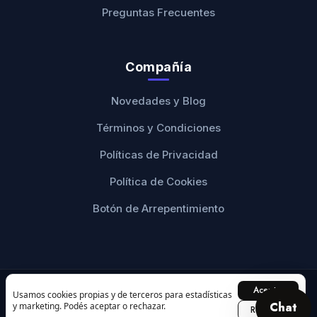
Preguntas Frecuentes
Compañía
Novedades y Blog
Términos y Condiciones
Políticas de Privacidad
Política de Cookies
Botón de Arrepentimiento
Aceptar
© 2026 Ranwey Personalizados. Todos los derechos
Usamos cookies propias y de terceros para estadísticas
Chat
y marketing. Podés aceptar o rechazar.
reservados.
Rechazar