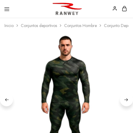
Ranwey
Tu
Inicio
Conjuntos deportivos
Conjuntos Hombre
Conjunto Deport
|
Estilo,
Tu
Tu
Estilo,
Diseño
Tu
—
Diseño
Remeras,
Buzos
y
Calzas