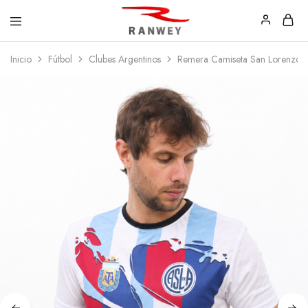
Ranwey
Tu
Inicio
Fútbol
Clubes Argentinos
Remera Camiseta San Lorenzo 
|
Estilo,
Tu
Tu
Estilo,
Diseño
Tu
—
Diseño
Remeras,
Buzos
y
Calzas