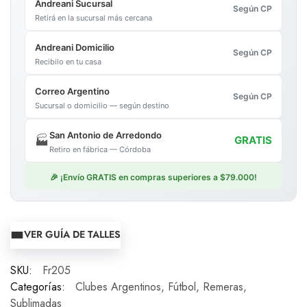
Andreani Sucursal
Según CP
Retirá en la sucursal más cercana
Andreani Domicilio
Según CP
Recibilo en tu casa
Correo Argentino
Según CP
Sucursal o domicilio — según destino
San Antonio de Arredondo
🏭
GRATIS
Retiro en fábrica — Córdoba
🎉 ¡Envío GRATIS en compras superiores a $79.000!
VER GUÍA DE TALLES
SKU:
Fr205
Categorías:
Clubes Argentinos
,
Fútbol
,
Remeras
,
Sublimadas