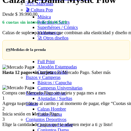
🇦🇷 Malvinas
🎬 Cultura Pop
Desde
$
39.990,00
Música
Películas y Series
6 cuotas sin interés de $6.665,00
Superhéroes / Cómics
Calzas de suplex para damas que combinan alta elasticidad y diseño mo
Videojuegos
🚀 Otros diseños
🚘 Automovilismo
Medidas de la prenda
Productos
Remeras
Full Print
Algodón Estampadas
Camisetas Pádel
Hasta 12 pagos sin tarjeta
con Mercado Pago.
Saber más
Buzos y Camperas
Básicos / Capucha
Camperas Universitarias
Compra con Mercado Pago sin tarjeta y paga mes a mes
Camperas Deportivas
1
Ajustadas / Sueltas
Agrega tu producto al carrito y al momento de pagar, elige “Cuotas sin
Calzas
2
Calzas Hombre
Inicia sesión en Mercado Pago.
Calzas Dama
3
Conjuntos Deportivos
Elige la cantidad de pagos que se adapten mejor a ti ¡y listo!
Conjuntos Hombre
Conjuntos Dama