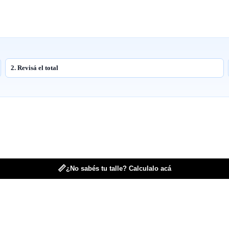
2. Revisá el total
📏
¿No sabés tu talle? Calculalo acá