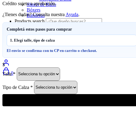
Crédito sujeto a aprobación.
Shorts de Baño
Bóxers
¿Tienes dudas? Consulta nuestra
Ayuda
.
Banderas
Products search
Completá estos pasos para comprar
Contacto
Envíos y Logística
1. Elegí talle, tipo de calza
Seguir pedido
El envío se confirma con tu CP en carrito o checkout.
$
0
Talle
*
Tipo de Calza
*