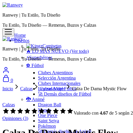
Ranwey | Tu Estilo, Tu Diseño
Tu Estilo, Tu Diseño — Remeras, Buzos y Calzas
Home
Diseños
Camisetas
Ranwey | Tu Estilo, Tu Diseño
🔥 LO MÁS NUEVO (Ver todo)
⚡Superhéroes
Tu Estilo, Tu Diseño — Remeras, Buzos y Calzas
⚽ Fútbol
Clubes Argentinos
Selección Argentina
0
Clubes Internacionales
Inicio
Calzas
Leyendas del Fútbol
Calzas Mujer
Calza De Dama Mystic Flow
🚀 Demás diseños de Fútbol
🐉 Animé
Calzas
Dragon Ball
Naruto
Valorado con
4.67
de 5 según
2
One Piece
Opiniones (
3
)
Saint Seiya
Pokémon
Calza De Dama Mystic Flow
🚀 Demás diseños de Animé