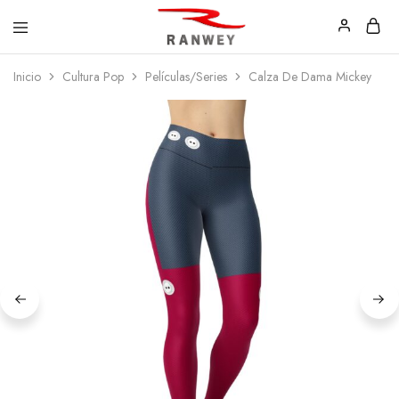
Ranwey
Tu
Inicio
Cultura Pop
Películas/Series
Calza De Dama Mickey
|
Estilo,
Tu
Tu
Estilo,
Diseño
Tu
—
Diseño
Remeras,
Buzos
y
Calzas