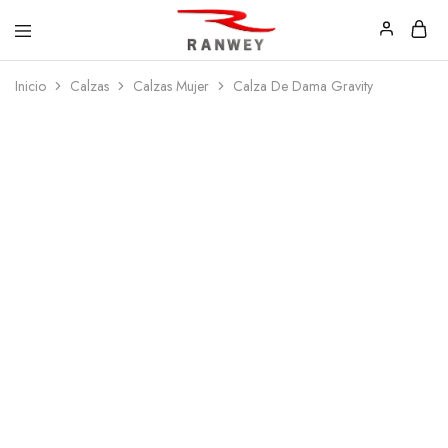
Ranwey
Tu
Inicio
Calzas
Calzas Mujer
Calza De Dama Gravity
|
Estilo,
Tu
Tu
Estilo,
Diseño
Tu
—
Diseño
Remeras,
Buzos
y
Calzas