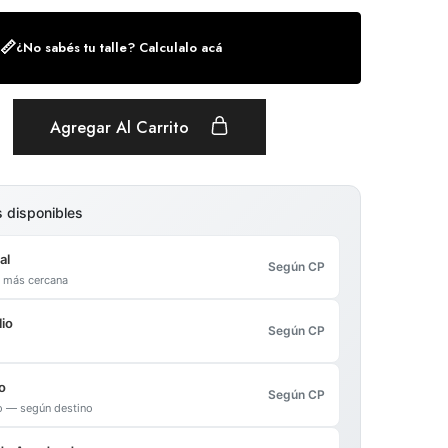
📏
¿No sabés tu talle? Calculalo acá
Agregar Al Carrito
s disponibles
al
Según CP
al más cercana
io
Según CP
o
Según CP
io — según destino