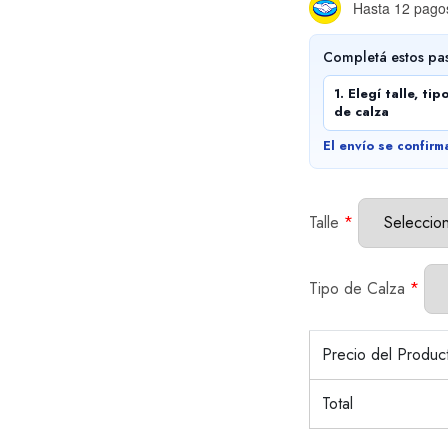
Hasta 12 pagos
Completá estos pa
1. Elegí talle, tip
de calza
El envío se confirm
Talle
*
Tipo de Calza
*
Precio del Produ
Total