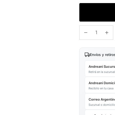
Envíos y retiro
Andreani Sucurs
Retirá en la sucurs
Andreani Domicil
Recibilo en tu casa
Correo Argentin
Sucursal o domicil