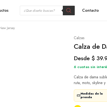
uctos
Contacto
New Jersey
Calzas
Calza de D
Desde
$
39.
6 cuotas sin inte
Calza de dama subli
ruta, moto, skyline y
Medidas de la
prenda