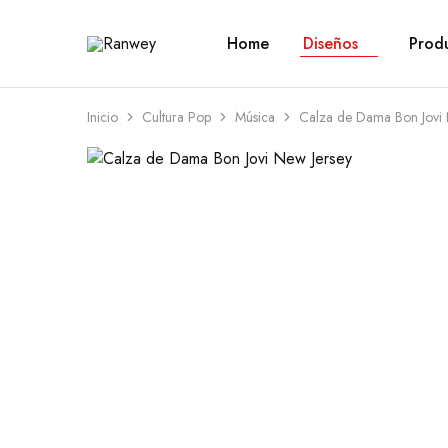
Home
Diseños
Prod
Ranwey
Tu
|
Estilo,
Tu
Tu
Estilo,
Diseño
Tu
—
Inicio
Cultura Pop
Música
Calza de Dama Bon Jovi 
Diseño
Remeras,
Buzos
y
Calzas