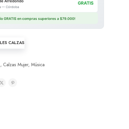
de Arredondo
GRATIS
ica — Córdoba
vío GRATIS en compras superiores a $79.000!
LLES CALZAS
s
,
Calzas Mujer
,
Música