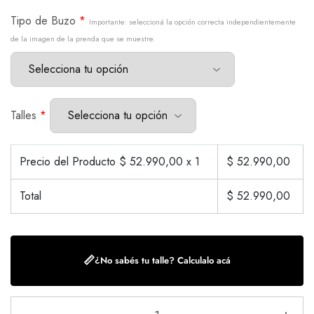
Tipo de Buzo
*
Importante: seleccioná la opción correcta independientemente
de la imagen de la prenda que se muestre.
Talles
*
Precio del Producto $
52.990,00
x 1
$
52.990,00
Total
$
52.990,00
📏
¿No sabés tu talle? Calculalo acá