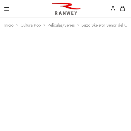
Ranwey
Tu
Inicio
Cultura Pop
Películas/Series
Buzo Skeletor Señor del Ca
|
Estilo,
Tu
Tu
Estilo,
Diseño
Tu
—
Diseño
Remeras,
Buzos
y
Calzas