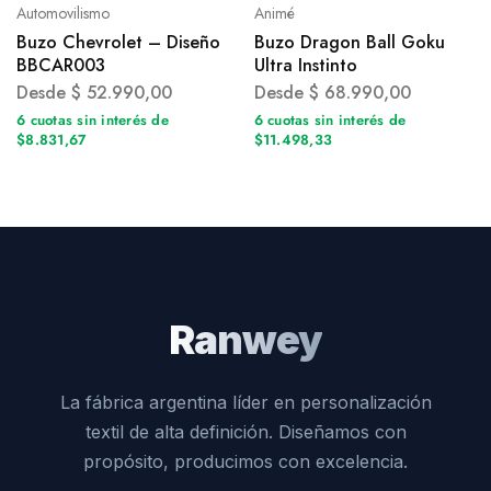
Automovilismo
Animé
Buzo Chevrolet – Diseño
Buzo Dragon Ball Goku
BBCAR003
Ultra Instinto
Desde
$
52.990,00
Desde
$
68.990,00
6 cuotas sin interés de
6 cuotas sin interés de
$8.831,67
$11.498,33
Ranwey
La fábrica argentina líder en personalización
textil de alta definición. Diseñamos con
propósito, producimos con excelencia.