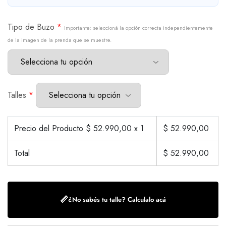
Tipo de Buzo
*
Importante: seleccioná la opción correcta independientemente
de la imagen de la prenda que se muestre.
Talles
*
Precio del Producto $
52.990,00
x 1
$
52.990,00
Total
$
52.990,00
📏
¿No sabés tu talle? Calculalo acá