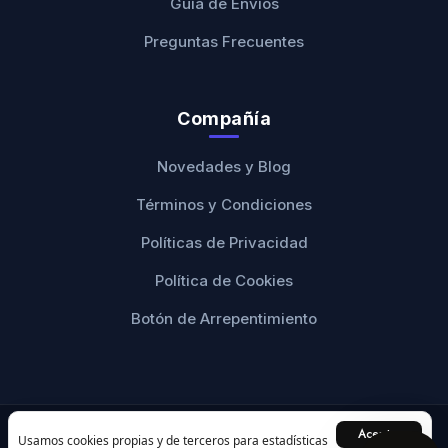
Guía de Envíos
Preguntas Frecuentes
Compañía
Novedades y Blog
Términos y Condiciones
Políticas de Privacidad
Política de Cookies
Botón de Arrepentimiento
Aceptar
© 2026 Ranwey Personalizados. Todos los derechos
Usamos cookies propias y de terceros para estadísticas