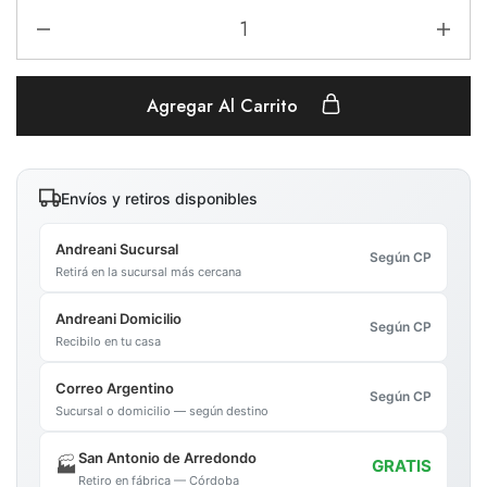
Agregar Al Carrito
Envíos y retiros disponibles
Andreani Sucursal
Según CP
Retirá en la sucursal más cercana
Andreani Domicilio
Según CP
Recibilo en tu casa
Correo Argentino
Según CP
Sucursal o domicilio — según destino
San Antonio de Arredondo
🏭
GRATIS
Retiro en fábrica — Córdoba