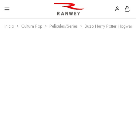
Ranwey
Tu
Inicio
Cultura Pop
Películas/Series
Buzo Harry Potter Hogwarts
|
Estilo,
Tu
Tu
Estilo,
Diseño
Tu
—
Diseño
Remeras,
Buzos
y
Calzas