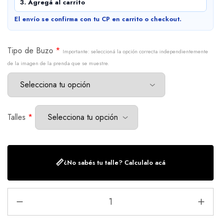
3. Agregá al carrito
El envío se confirma con tu CP en carrito o checkout.
Tipo de Buzo
*
Importante: seleccioná la opción correcta independientemente
de la imagen de la prenda que se muestre.
Talles
*
📏
¿No sabés tu talle? Calculalo acá