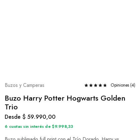
Buzos y Camperas
Opiniones (
4
)
Buzo Harry Potter Hogwarts Golden
Trio
Desde
$
59.990,00
6 cuotas sin interés de $9.998,33
Buzo sublimado full print con el Trío Dorado, Harry vs