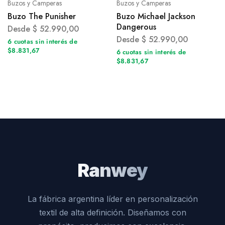
Buzos y Camperas
Buzos y Camperas
Buzo The Punisher
Buzo Michael Jackson
Dangerous
Desde
$
52.990,00
Desde
$
52.990,00
6 cuotas sin interés de
$8.831,67
6 cuotas sin interés de
$8.831,67
Ranwey
La fábrica argentina líder en personalización
textil de alta definición. Diseñamos con