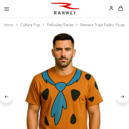
Ranwey
Tu
Inicio
Cultura Pop
Películas/Series
Remera Traje Pedro Picapie
|
Estilo,
Tu
Tu
Estilo,
Diseño
Tu
—
Diseño
Remeras,
Buzos
y
Calzas