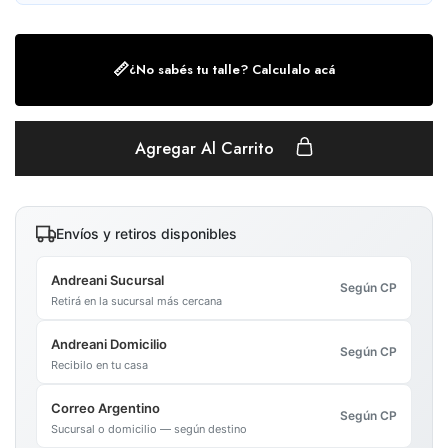
📏
¿No sabés tu talle? Calculalo acá
Agregar Al Carrito
Envíos y retiros disponibles
Andreani Sucursal
Según CP
Retirá en la sucursal más cercana
Andreani Domicilio
Según CP
Recibilo en tu casa
Correo Argentino
Según CP
Sucursal o domicilio — según destino