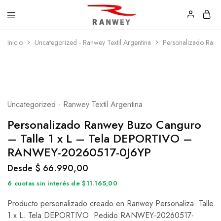
Ranwey
Tu
Inicio
Uncategorized - Ranwey Textil Argentina
Personalizado Ran
|
Estilo,
Tu
Tu
Estilo,
Diseño
Tu
—
Diseño
Remeras,
Buzos
y
Calzas
Uncategorized - Ranwey Textil Argentina
Personalizado Ranwey Buzo Canguro
– Talle 1 x L – Tela DEPORTIVO –
RANWEY-20260517-0J6YP
Desde
$
66.990,00
6 cuotas sin interés de $11.165,00
Producto personalizado creado en Ranwey Personaliza. Talle
1 x L. Tela DEPORTIVO. Pedido RANWEY-20260517-