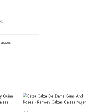
o.
ración.