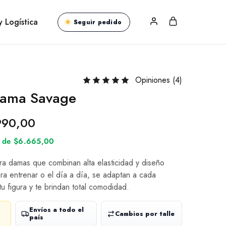
y Logística
Seguir pedido
Opiniones (
4
)
Dama Savage
990,00
és de $6.665,00
ra damas que combinan alta elasticidad y diseño
ra entrenar o el día a día, se adaptan a cada
tu figura y te brindan total comodidad.
Envíos a todo el
Cambios por talle
país