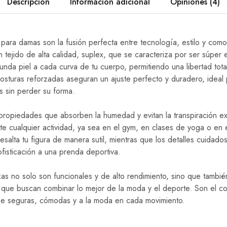
Descripción
Información adicional
Opiniones (4)
 para damas son la fusión perfecta entre tecnología, estilo y com
ejido de alta calidad, suplex, que se caracteriza por ser súper el
da piel a cada curva de tu cuerpo, permitiendo una libertad tota
costuras reforzadas aseguran un ajuste perfecto y duradero, ideal 
s sin perder su forma.
ropiedades que absorben la humedad y evitan la transpiración e
e cualquier actividad, ya sea en el gym, en clases de yoga o en e
resalta tu figura de manera sutil, mientras que los detalles cuida
fisticación a una prenda deportiva.
lzas no solo son funcionales y de alto rendimiento, sino que tambi
s que buscan combinar lo mejor de la moda y el deporte. Son el c
rse seguras, cómodas y a la moda en cada movimiento.