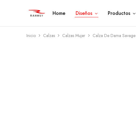
Home
Diseños
Productos
Ranwey
Tu
|
Estilo,
Tu
Tu
Estilo,
Diseño
Tu
—
Inicio
Calzas
Calzas Mujer
Calza De Dama Savage
Diseño
Remeras,
Buzos
y
Calzas