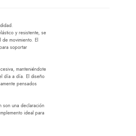
odidad.
ástico y resistente, se
l de movimiento. El
para soportar
xcesiva, manteniéndote
l día a día. El diseño
dosamente pensados
én son una declaración
omplemento ideal para