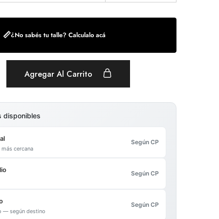
📏
¿No sabés tu talle? Calculalo acá
Agregar Al Carrito
s disponibles
al
Según CP
al más cercana
io
Según CP
o
Según CP
io — según destino