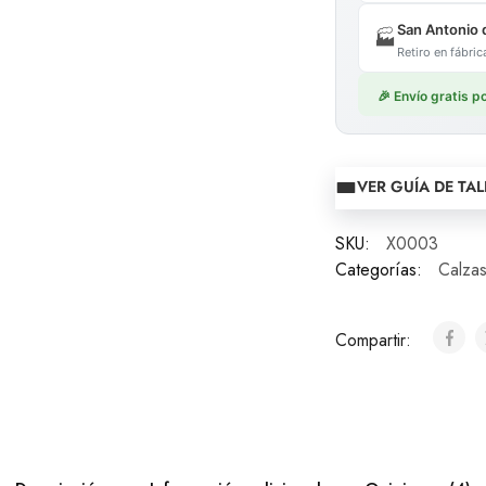
San Antonio 
🏭
Retiro en fábr
🎉 Envío gratis 
VER GUÍA DE TA
SKU:
X0003
Categorías:
Calza
Compartir: