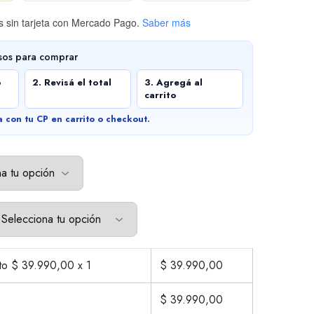
 sin tarjeta
con Mercado Pago.
Saber más
sos para comprar
o
2. Revisá el total
3. Agregá al
carrito
a con tu CP en carrito o checkout.
cto $
39.990,00
x 1
$
39.990,00
$
39.990,00