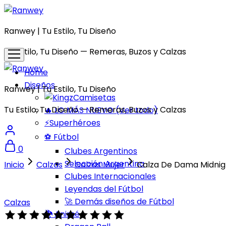
Ranwey | Tu Estilo, Tu Diseño
Tu Estilo, Tu Diseño — Remeras, Buzos y Calzas
Home
Diseños
Ranwey | Tu Estilo, Tu Diseño
Camisetas
Tu Estilo, Tu Diseño — Remeras, Buzos y Calzas
🔥 LO MÁS NUEVO (Ver todo)
⚡Superhéroes
⚽ Fútbol
0
Clubes Argentinos
Selección Argentina
Inicio
Calzas
Calzas Mujer
Calza De Dama Midnig
Clubes Internacionales
Leyendas del Fútbol
🚀 Demás diseños de Fútbol
Calzas
🐉 Animé