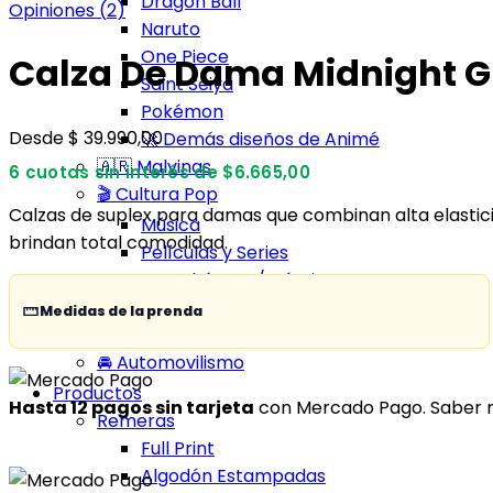
Dragon Ball
Opiniones (
2
)
Naruto
One Piece
Calza De Dama Midnight 
Saint Seiya
Pokémon
Desde
$
39.990,00
🚀 Demás diseños de Animé
🇦🇷 Malvinas
6 cuotas sin interés de $6.665,00
🎬 Cultura Pop
Calzas de suplex para damas que combinan alta elasticid
Música
brindan total comodidad.
Películas y Series
Superhéroes / Cómics
Videojuegos
Medidas de la prenda
🚀 Otros diseños
🚘 Automovilismo
Productos
Hasta 12 pagos sin tarjeta
con Mercado Pago.
Saber 
Remeras
Full Print
Algodón Estampadas