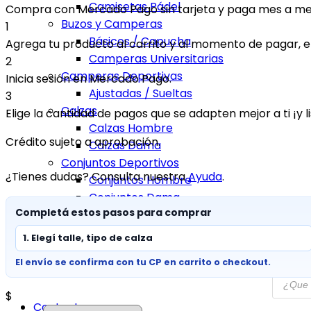
Camisetas Pádel
Compra con Mercado Pago sin tarjeta y paga mes a m
Buzos y Camperas
1
Básicos / Capucha
Agrega tu producto al carrito y al momento de pagar, eli
Camperas Universitarias
2
Camperas Deportivas
Inicia sesión en Mercado Pago.
Ajustadas / Sueltas
3
Calzas
Elige la cantidad de pagos que se adapten mejor a ti ¡y li
Calzas Hombre
Crédito sujeto a aprobación.
Calzas Dama
Conjuntos Deportivos
¿Tienes dudas? Consulta nuestra
Ayuda
.
Conjuntos Hombre
Conjuntos Dama
Completá estos pasos para comprar
Shorts de Baño
Bóxers
1. Elegí talle, tipo de calza
Banderas
El envío se confirma con tu CP en carrito o checkout.
$
Contacto