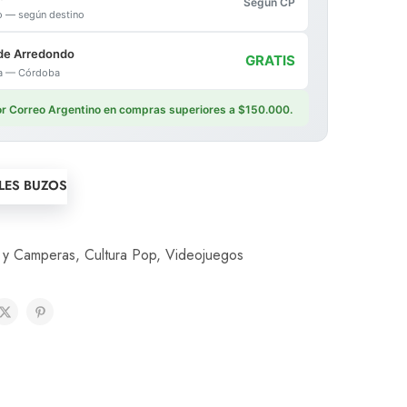
Según CP
io — según destino
de Arredondo
GRATIS
ica — Córdoba
por Correo Argentino en compras superiores a $150.000.
LLES BUZOS
 y Camperas
,
Cultura Pop
,
Videojuegos