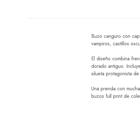
Buzo canguro con capuc
vampiros, castillos osc
El diseño combina fren
dorado antiguo. Incluye
silueta protagonista d
Una prenda con mucha p
buzos full print de col