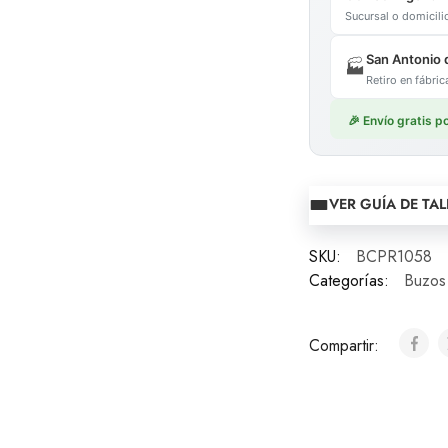
Sucursal o domicil
San Antonio 
🏭
Retiro en fábr
🎉 Envío gratis 
VER GUÍA DE TA
SKU:
BCPR1058
Categorías:
Buzos
Compartir: