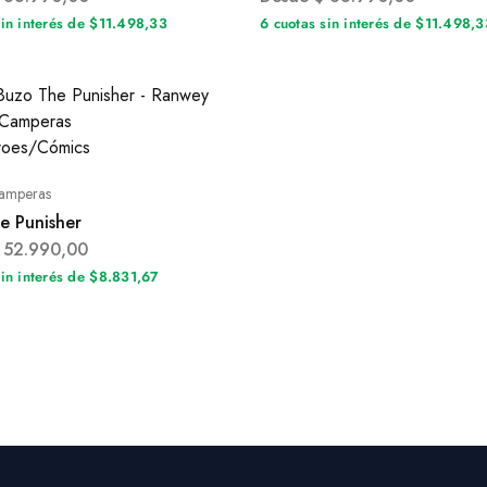
sin interés de $11.498,33
6 cuotas sin interés de $11.498,3
amperas
e Punisher
52.990,00
sin interés de $8.831,67