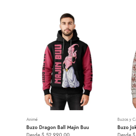
Animé
Buzos y C
Buzo Dragon Ball Majin Buu
Buzo Jo
Desde
$
52.990,00
Desde
$