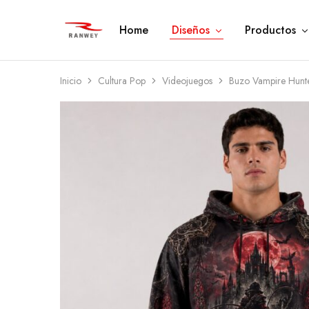
Home
Diseños
Productos
Ranwey
Tu
|
Estilo,
Tu
Tu
Estilo,
Diseño
Tu
—
Inicio
Cultura Pop
Videojuegos
Buzo Vampire Hunt
Diseño
Remeras,
Buzos
y
Calzas