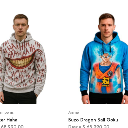
amperas
Animé
ker Haha
Buzo Dragon Ball Goku
68.990,00
Desde
$
68.990,00