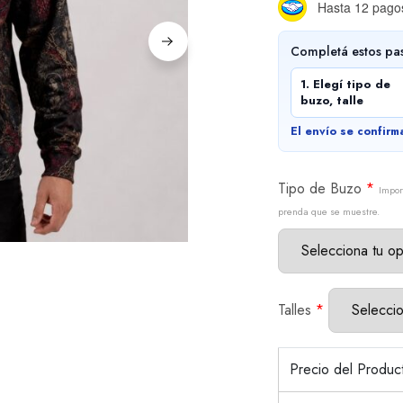
Hasta 12 pagos
Completá estos pa
1. Elegí tipo de
buzo, talle
El envío se confirm
Tipo de Buzo
*
Impor
prenda que se muestre.
Talles
*
Precio del Produ