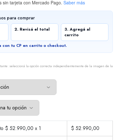
 sin tarjeta
con Mercado Pago.
Saber más
sos para comprar
2. Revisá el total
3. Agregá al
carrito
a con tu CP en carrito o checkout.
tante: seleccioná la opción correcta independientemente de la imagen de la
cto $
52.990,00
x 1
$
52.990,00