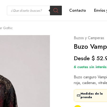
Contacto
Envíos 
er Gothic
Buzos y Camperas
Buzo Vampi
Desde
$
52.
6 cuotas sin interé
Buzo canguro Vampire
roja, cadenas, vitra
Medidas de la
prenda