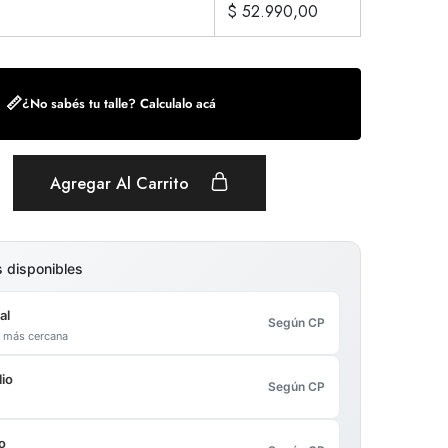
$
52.990,00
📏
¿No sabés tu talle? Calculalo acá
Agregar Al Carrito
s disponibles
al
Según CP
al más cercana
io
Según CP
o